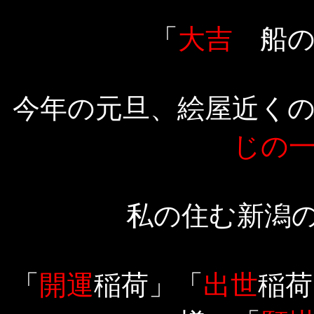
「
大吉
船の
今年の元旦、絵屋近く
じの
私の住む新潟の
「
開運
稲荷」「
出世
稲荷