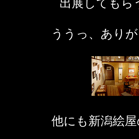
出展してもら
ううっ、ありが
他にも新潟絵屋