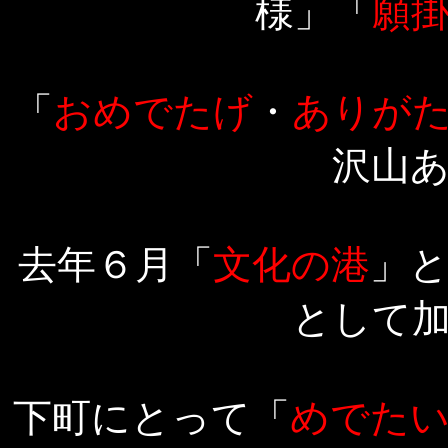
様」「
願
「
おめでたげ
・
ありが
沢山
去年６月「
文化の港
」
として
下町にとって「
めでた