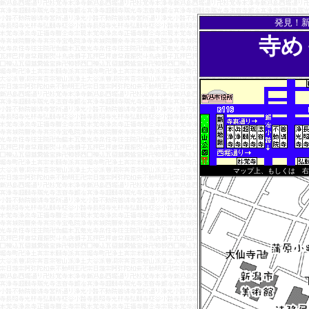
発見！新
寺め
マップ上、もしくは 右→