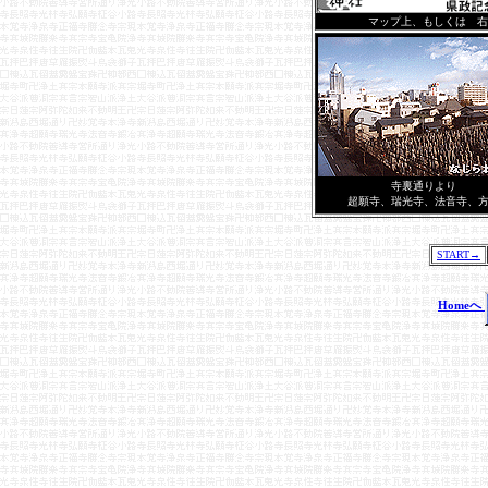
マップ上、もしくは 右→
寺裏通りより
超願寺、瑞光寺、法音寺、
START→
Homeへ